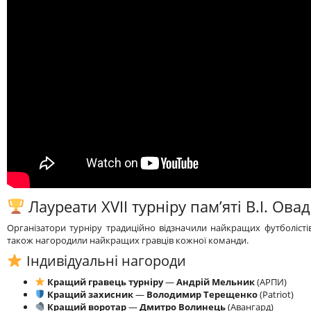
Лауреати XVII турніру пам’яті В.I. Ова
Організатори турніру традиційно відзначили найкращих футболістів
також нагородили найкращих гравців кожної команди.
Індивідуальні нагороди
Кращий гравець турніру
—
Андрій Мельник
(АРПИ)
Кращий захисник
—
Володимир Терещенко
(Patriot)
Кращий воротар
—
Дмитро Волинець
(Авангард)