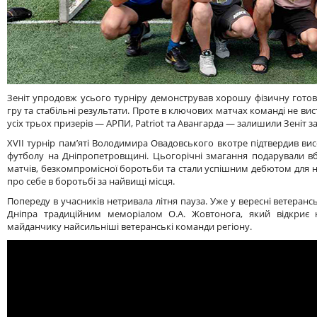
Зеніт упродовж усього турніру демонстрував хорошу фізичну готов
гру та стабільні результати. Проте в ключових матчах команді не вис
усіх трьох призерів — АРПИ, Patriot та Авангарда — залишили Зеніт за
XVII турнір пам’яті Володимира Овадовського вкотре підтвердив вис
футболу на Дніпропетровщині. Цьогорічні змагання подарували в
матчів, безкомпромісної боротьби та стали успішним дебютом для н
про себе в боротьбі за найвищі місця.
Попереду в учасників нетривала літня пауза. Уже у вересні ветеранс
Дніпра традиційним меморіалом О.А. Жовтонога, який відкриє 
майданчику найсильніші ветеранські команди регіону.