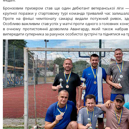
Бронзовим призером став ще один дебютант ветеранської ліги — 
крупної поразки у стартовому турі команда тривалий час залишал
Проте на фініші чемпіонату самарці видали потужний ривок, з
Особливо важливим став успіх у матчі проти одного з головних конк
в очному протистоянніі дозволила Авангарду, який також набрав
випередити суперника за рахунок особистоі зустрічі та піднятися на т