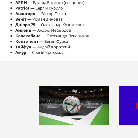
АРПИ
— Едуард Басенко (спецприз)
Patriot
— Сергій Курило
Авангард
— Віктор Пляка
Зеніт
— Роман Зинов’єв
Дніпро 75
— Олександр Кузьменко
Айленд
— Андрій Нефьодов
Копакабана
— Олександр Леваньков
Континент
— Євген Фурса
Тайфун
— Андрій Короткий
Амур
— Сергій Крохмаль