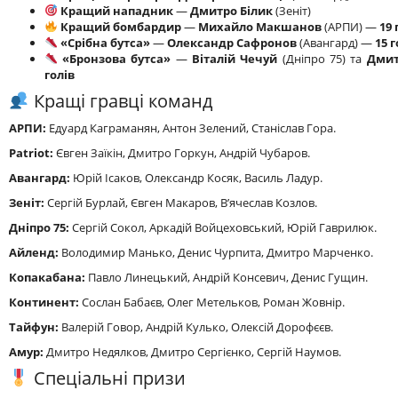
Кращий нападник
—
Дмитро Білик
(Зеніт)
Кращий бомбардир
—
Михайло Макшанов
(АРПИ) —
19 
«Срібна бутса»
—
Олександр Сафронов
(Авангард) —
15 г
«Бронзова бутса»
—
Віталій Чечуй
(Дніпро 75) та
Дмит
голів
Кращі гравці команд
АРПИ:
Едуард Каграманян, Антон Зелений, Станіслав Гора.
Patriot:
Євген Заїкін, Дмитро Горкун, Андрій Чубаров.
Авангард:
Юрій Ісаков, Олександр Косяк, Василь Ладур.
Зеніт:
Сергій Бурлай, Євген Макаров, В’ячеслав Козлов.
Дніпро 75:
Сергій Сокол, Аркадій Войцеховський, Юрій Гаврилюк.
Айленд:
Володимир Манько, Денис Чурпита, Дмитро Марченко.
Копакабана:
Павло Линецький, Андрій Консевич, Денис Гущин.
Континент:
Сослан Бабаєв, Олег Метельков, Роман Жовнір.
Тайфун:
Валерій Говор, Андрій Кулько, Олексій Дорофєєв.
Амур:
Дмитро Недялков, Дмитро Сергієнко, Сергій Наумов.
Спеціальні призи