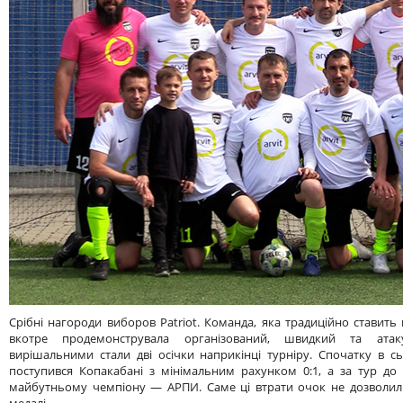
Срібні нагороди виборов Patriot. Команда, яка традиційно ставит
вкотре продемонструвала організований, швидкий та атаку
вирішальними стали дві осічки наприкінці турніру. Спочатку в сь
поступився Копакабані з мінімальним рахунком 0:1, а за тур до
майбутньому чемпіону — АРПИ. Саме ці втрати очок не дозволили
медалі.