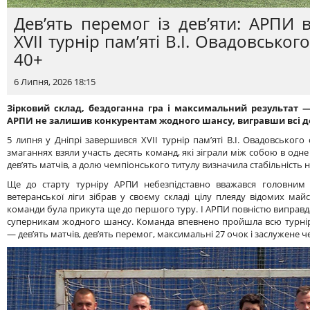
Дев’ять перемог із дев’яти: АРПИ
XVII турнір пам’яті В.I. Овадовськог
40+
6 Липня, 2026 18:15
Зірковий склад, бездоганна гра і максимальний результат —
АРПИ не залишив конкурентам жодного шансу, вигравши всі дев
5 липня у Дніпрі завершився XVII турнір пам’яті В.I. Овадовського 
змаганнях взяли участь десять команд, які зіграли між собою в одне
дев’ять матчів, а долю чемпіонського титулу визначила стабільність на
Ще до старту турніру АРПИ небезпідставно вважався головним
ветеранської ліги зібрав у своєму складі цілу плеяду відомих майс
команди була прикута ще до першого туру. І АРПИ повністю виправд
суперникам жодного шансу. Команда впевнено пройшла всю турнір
— дев’ять матчів, дев’ять перемог, максимальні 27 очок і заслужене ч