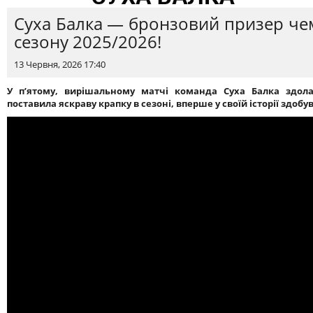
Суха Балка — бронзовий призер че
сезону 2025/2026!
13 Червня, 2026 17:40
У п’ятому, вирішальному матчі команда Суха Балка здола
поставила яскраву крапку в сезоні, вперше у своїй історії здобу