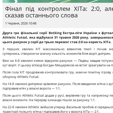
Фінал під контролем ХІТа: 2:0, ал
сказав останнього слова
1 Червня, 2026 10:48
Друга гра фінальної серії Betking Екстра-ліги України з футза
Athletic Futsal
, яка відбулася 31 травня 2026 року, завершилас
цього рахунок у серії до трьох перемог став 2:0 на користь ХІТа.
З перших хвилин ХІТ максимально взвинтив темп і почав ме
суперника, створюючи значну кількість моментів біля воріт дніпрян.
Вже на 6-й хвилині кияни відкрили рахунок — Педяш завдав потужно
кут воріт. У цьому епізоді Богдан Мещеряков не встиг зреагувати на п
Після гола ХІТ продовжив контролювати гру, маючи помітну ігрову 
оборону Athletic Futsal.
На 14-й хвилині дніпряни зрівняли рахунок. Після введення м’яча з 
підправив м’яч у власні ворота — 1:1.
Після цього Athletic Futsal додав у русі, вирівняв гру та наприкінц
власні моменти. На перерву команди пішли за рахунку 1:1.
На 22-й хвилині Athletic вийшов уперед. Васильєв пробив зі середньої
траєкторії польоту м’яча і підправив його у ворота ХІТа — 2:1.