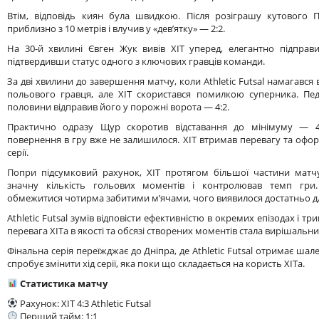
Втім, відповідь киян була швидкою. Після розіграшу кутового
приблизно з 10 метрів і влучив у «дев’ятку» — 2:2.
На 30-й хвилині Євген Жук вивів ХІТ уперед, елегантно підправ
підтвердивши статус одного з ключових гравців команди.
За дві хвилини до завершення матчу, коли Athletic Futsal намагався 
польового гравця, але ХІТ скористався помилкою суперника. Пед
половини відправив його у порожні ворота — 4:2.
Практично одразу Щур скоротив відставання до мінімуму — 4
повернення в гру вже не залишилося. ХІТ втримав перевагу та офо
серії.
Попри підсумковий рахунок, ХІТ протягом більшої частини матчу
значну кількість гольових моментів і контролював темп гри.
обмежитися чотирма забитими м’ячами, чого виявилося достатньо д
Athletic Futsal зумів відповісти ефективністю в окремих епізодах і тр
перевага ХІТа в якості та обсязі створених моментів стала вирішаль
Фінальна серія переїжджає до Дніпра, де Athletic Futsal отримає ша
спробує змінити хід серії, яка поки що складається на користь ХІТа.
Статистика матчу
Рахунок: ХІТ 4:3 Athletic Futsal
Перший тайм: 1:1