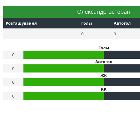
Олександр-ветеран
Розташування
Голы
Автогол
0
0
Голы
0
Автогол
0
ЖК
0
КК
0