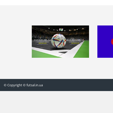
© Copyright © futsal.in.ua