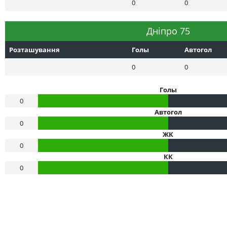
0
0
Днiпро 75
Розташування
Голы
Автогол
0
0
Голы
0
Автогол
0
ЖК
0
КК
0