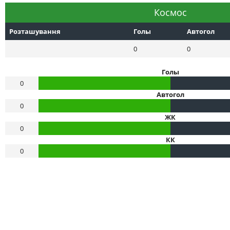
Космос
Розташування
Голы
Автогол
0
0
Голы
0
Автогол
0
ЖК
0
КК
0