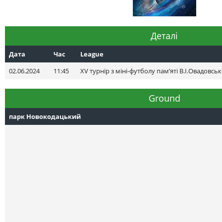
Деталі
Дата
Час
League
02.06.2024
11:45
XV турнір з міні-футболу пам’яті В.І.Овадовськ
Ground
парк Новокодацький