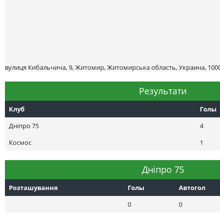
вулиця Кибальчича, 9, Житомир, Житомирська область, Украина, 100
Результати
Клуб
Голы
Днiпро 75
4
Космос
1
Днiпро 75
Розташування
Голы
Автогол
0
0