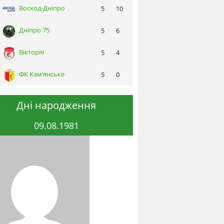
Восход-Днiпро
5
10
Днiпро 75
5
6
Вікторія
5
4
ФК Кам’янське
5
0
Дні народження
09.08.1981