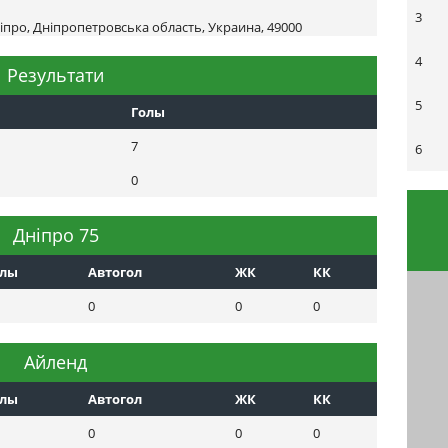
3
іпро, Дніпропетровська область, Украина, 49000
4
Результати
5
Голы
7
6
0
Днiпро 75
олы
Автогол
ЖК
КК
0
0
0
Айленд
олы
Автогол
ЖК
КК
0
0
0