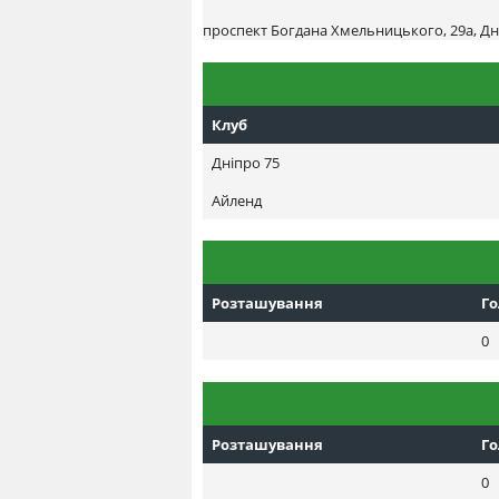
проспект Богдана Хмельницького, 29а, Дн
Клуб
Днiпро 75
Айленд
Розташування
Г
0
Розташування
Г
0