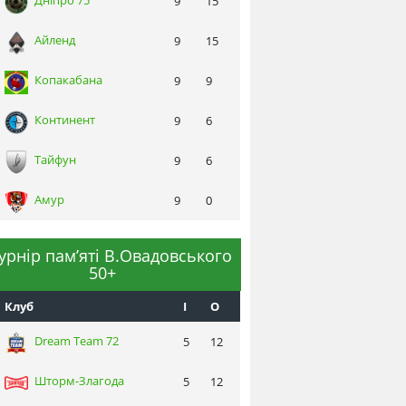
Днiпро 75
9
15
Айленд
9
15
Копакабана
9
9
Континент
9
6
Тайфун
9
6
Амур
9
0
турнір пам’яті В.Овадовського
50+
Клуб
I
О
Dream Team 72
5
12
Шторм-Злагода
5
12