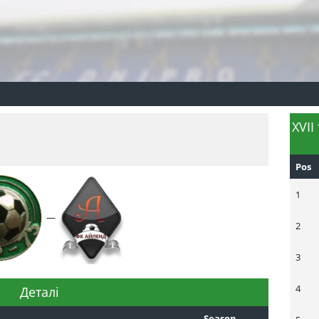
XVII
Pos
1
—
2
3
4
Деталі
Season