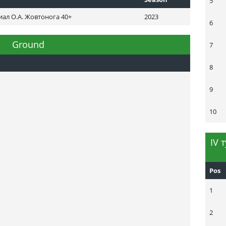
5
иал О.А. Жовтонога 40+
2023
6
Ground
7
8
9
10
ІV 
Pos
1
2