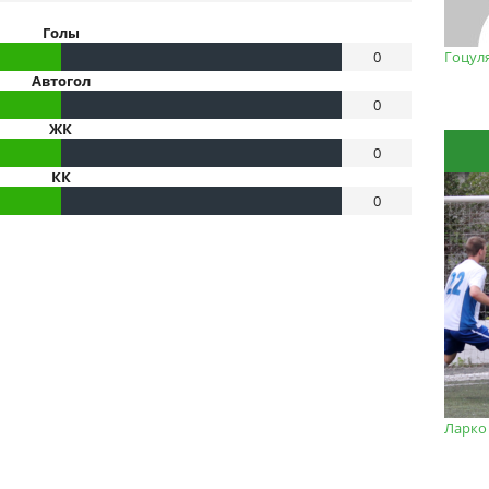
Голы
0
Гоцул
Автогол
0
ЖК
0
КК
0
Ларко