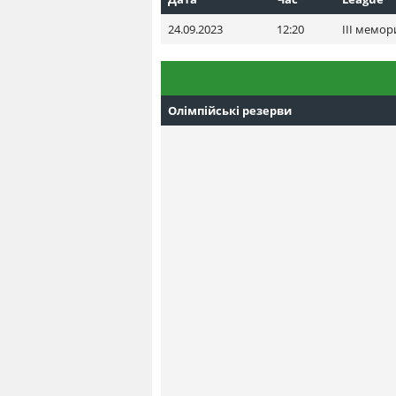
24.09.2023
12:20
III мемор
Олімпійські резерви