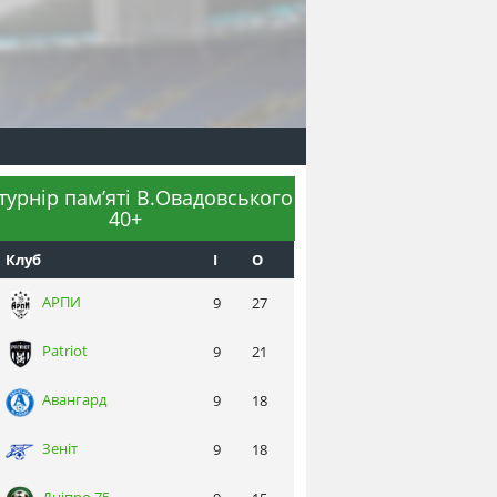
 турнір пам’яті В.Овадовського
40+
Клуб
I
О
АРПИ
9
27
Patriot
9
21
Авангард
9
18
Зеніт
9
18