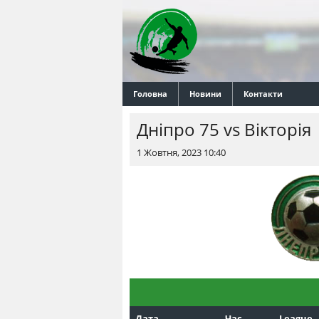
Головна
Новини
Контакти
Днiпро 75 vs Вiкторiя
1 Жовтня, 2023 10:40
Дата
Час
League