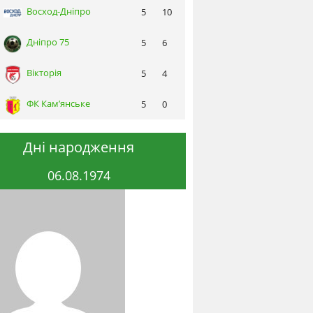
Восход-Днiпро
5
10
Днiпро 75
5
6
Вікторія
5
4
ФК Кам’янське
5
0
Дні народження
06.08.1974