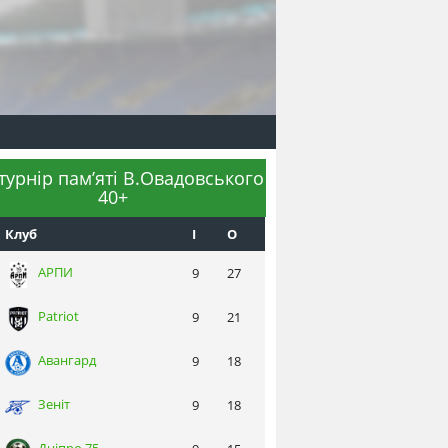
 турнір пам’яті В.Овадовського
40+
Клуб
I
О
АРПИ
9
27
Patriot
9
21
Авангард
9
18
Зеніт
9
18