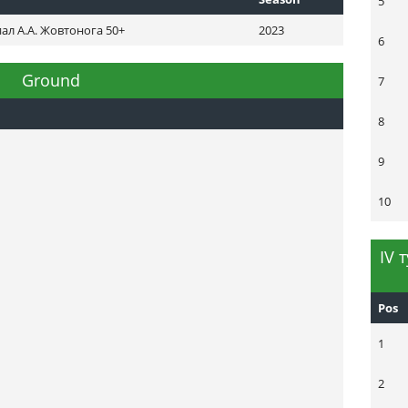
5
ал А.А. Жовтонога 50+
2023
6
Ground
7
8
9
10
ІV 
Pos
1
2