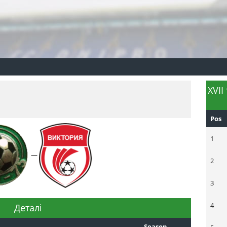
XVII
Pos
1
—
2
3
4
Деталі
Season