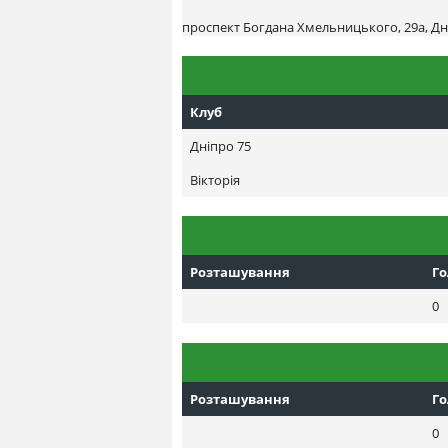
проспект Богдана Хмельницького, 29а, Дн
Клуб
Днiпро 75
Вікторія
Розташування
Г
0
Розташування
Г
0