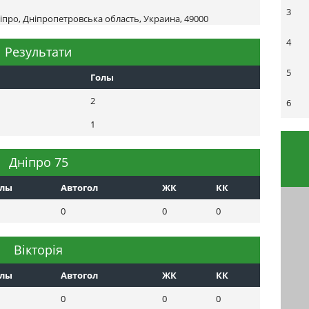
3
іпро, Дніпропетровська область, Украина, 49000
4
Результати
5
Голы
2
6
1
Днiпро 75
олы
Автогол
ЖК
КК
0
0
0
Вікторія
олы
Автогол
ЖК
КК
0
0
0