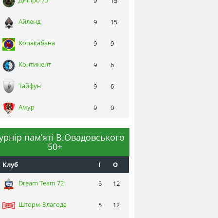
Днiпро 75
9
15
Айленд
9
15
Копакабана
9
9
Континент
9
6
Тайфун
9
6
Амур
9
0
турнір пам’яті В.Овадовського
50+
Клуб
I
О
Dream Team 72
5
12
Шторм-Злагода
5
12