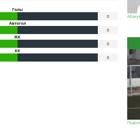
Голы
0
Абаку
Автогол
0
ЖК
0
КК
0
Подол