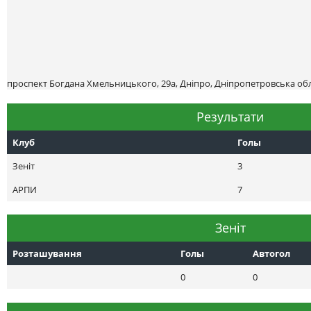
проспект Богдана Хмельницького, 29а, Дніпро, Дніпропетровська обл
Результати
Клуб
Голы
Зеніт
3
АРПИ
7
Зеніт
Розташування
Голы
Автогол
0
0