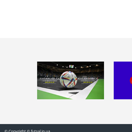
© Copyright © futsal.in.ua