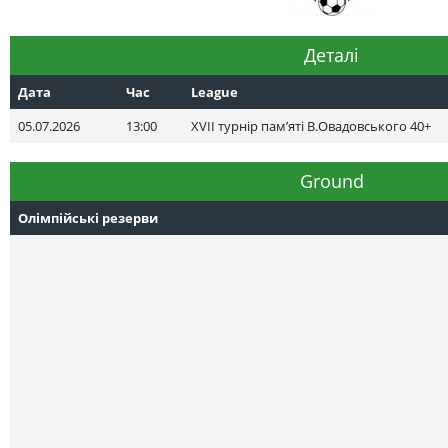
Деталі
Дата
Час
League
05.07.2026
13:00
XVII турнір пам’яті В.Овадовського 40+
Ground
Олімпійські резерви