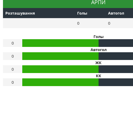
АРПИ
Розташування
Голы
Автогол
0
0
Голы
0
Автогол
0
ЖК
0
КК
0