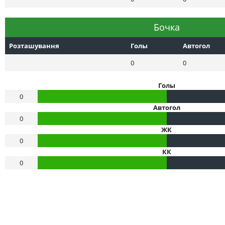
Бочка
Розташування
Голы
Автогол
0
0
Голы
0
Автогол
0
ЖК
0
КК
0