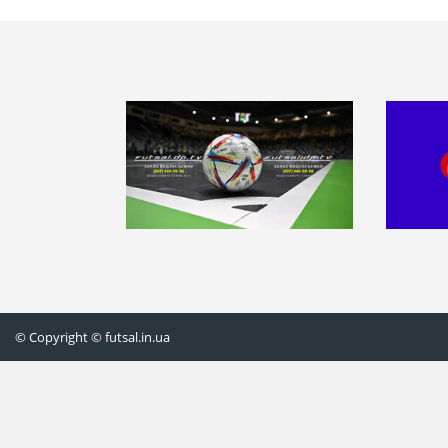
© Copyright © futsal.in.ua