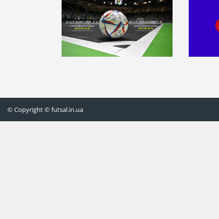
© Copyright © futsal.in.ua