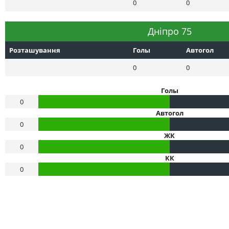
0
0
Днiпро 75
Розташування
Голы
Автогол
0
0
Голы
0
Автогол
0
ЖК
0
КК
0