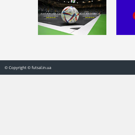
© Copyright © futsal.in.ua