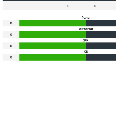
0
0
Голы
0
Автогол
0
ЖК
0
КК
0