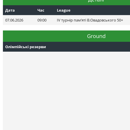
Дата
Час
League
07.06.2026
09:00
ІV турнір пам’яті В.Овадовського 50+
Ground
Олімпійські резерви