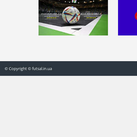
© Copyright © futsal.in.ua