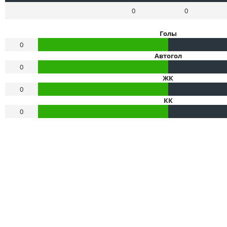
0
0
Голы
0
Автогол
0
ЖК
0
КК
0