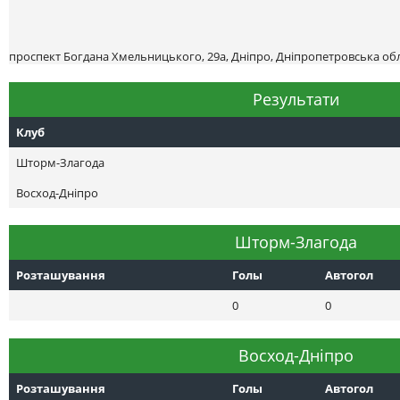
проспект Богдана Хмельницького, 29а, Дніпро, Дніпропетровська обл
Результати
Клуб
Шторм-Злагода
Восход-Днiпро
Шторм-Злагода
Розташування
Голы
Автогол
0
0
Восход-Днiпро
Розташування
Голы
Автогол