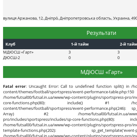
вулиця Аржанова, 12, Дніпро́, Дніпропетровська область, Украина, 49
Результати
Клуб
1-й тайм
2-й тай
МДЮСШ «Гарт»
3
3
ДЮСШ-2
0
0
МДЮСШ «Гарт»
Fatal error
: Uncaught Error: Call to undefined function split() in /h
content/themes/football/sportspress/event-performance-ta
/home/futsal00/futsal.in.ua/www/wp-content/plugins/sportspress-pro/inc
core-functions.php(80): include() #1 /home/futsal
content/themes/football/sportspress/event-performance.php(246): sp_g
Array) #2 /home/futsal00/futsal.in.ua/www/wp-cont
pro/includes/sportspress/includes/sp-core-functions.php(80): in
/home/futsal00/futsal.in.ua/www/wp-content/plugins/sportspress-pro/inc
template-functions.php(202): sp_get_template('
/home/futsal00/futsal.in.ua/www/wp-content/plugins/sportspress-pro/inc