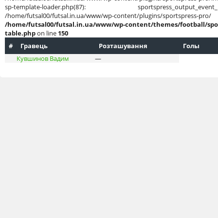
sp-template-loader.php(87): sportspress_output
/home/futsal00/futsal.in.ua/www/wp-content/plug
/home/futsal00/futsal.in.ua/www/wp-content/themes/football/spo
table.php
on line
150
#
Гравець
Розташування
Голы
Кувшинов Вадим
—