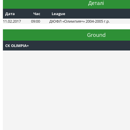
Деталі
Дата
Час
League
11.02.2017
09:00
ДЮФЛ «Олимпия+» 2004-2005 г.р.
Ground
СК OLIMPIA+