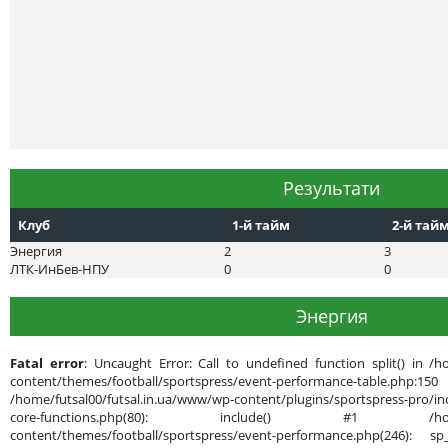
Результати
Клуб
1-й тайм
2-й тай
Энергия
2
3
ЛТК-ИнБев-НПУ
0
0
Энергия
Fatal error
: Uncaught Error: Call to undefined function split() in /h
content/themes/football/sportspress/event-performance-ta
/home/futsal00/futsal.in.ua/www/wp-content/plugins/sportspress-pro/inc
core-functions.php(80): include() #1 /home/futsal
content/themes/football/sportspress/event-performance.php(246): sp_g