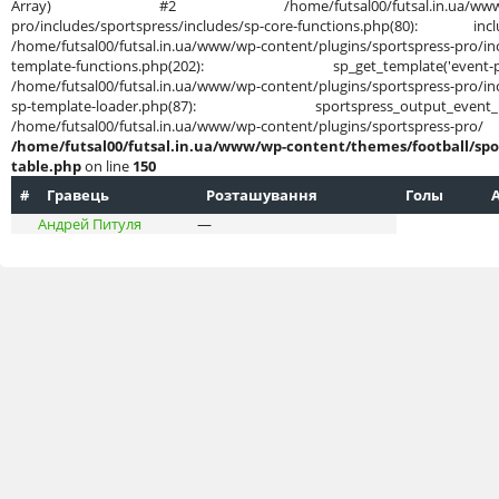
Array) #2 /home/futsal00/futsal.in.ua/www/wp-cont
pro/includes/sportspress/includes/sp-core-functions.php(80): in
/home/futsal00/futsal.in.ua/www/wp-content/plugins/sportspress-pro/inc
template-functions.php(202): sp_get_template('
/home/futsal00/futsal.in.ua/www/wp-content/plugins/sportspress-pro/inc
sp-template-loader.php(87): sportspress_output
/home/futsal00/futsal.in.ua/www/wp-content/plug
/home/futsal00/futsal.in.ua/www/wp-content/themes/football/spo
table.php
on line
150
#
Гравець
Розташування
Голы
Андрей Питуля
—