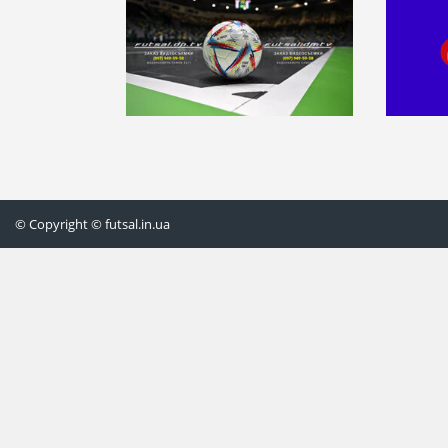
© Copyright © futsal.in.ua