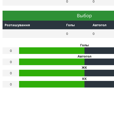
0
0
Выбор
Розташування
Голы
Автогол
0
0
Голы
0
Автогол
0
ЖК
0
КК
0