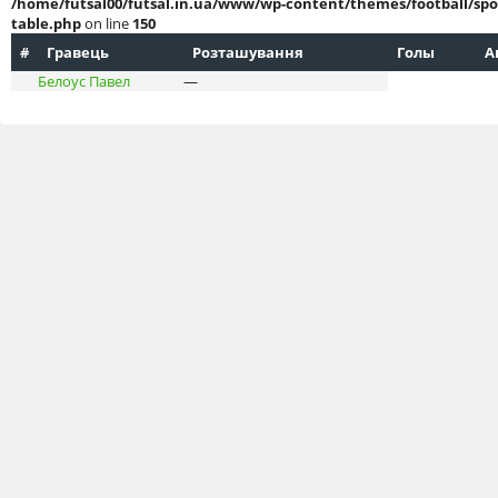
/home/futsal00/futsal.in.ua/www/wp-content/themes/football/spo
table.php
on line
150
#
Гравець
Розташування
Голы
А
Белоус Павел
—