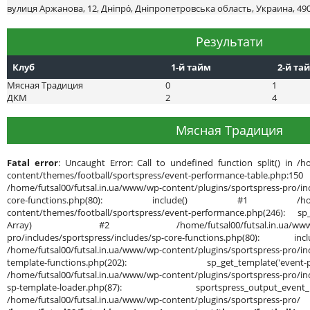
вулиця Аржанова, 12, Дніпро́, Дніпропетровська область, Украина, 49
Результати
Клуб
1-й тайм
2-й та
Мясная Традиция
0
1
ДКМ
2
4
Мясная Традиция
Fatal error
: Uncaught Error: Call to undefined function split() in /h
content/themes/football/sportspress/event-performance-ta
/home/futsal00/futsal.in.ua/www/wp-content/plugins/sportspress-pro/inc
core-functions.php(80): include() #1 /home/futsal
content/themes/football/sportspress/event-performance.php(246): sp_g
Array) #2 /home/futsal00/futsal.in.ua/www/wp-cont
pro/includes/sportspress/includes/sp-core-functions.php(80): in
/home/futsal00/futsal.in.ua/www/wp-content/plugins/sportspress-pro/inc
template-functions.php(202): sp_get_template('
/home/futsal00/futsal.in.ua/www/wp-content/plugins/sportspress-pro/inc
sp-template-loader.php(87): sportspress_output
/home/futsal00/futsal.in.ua/www/wp-content/plug