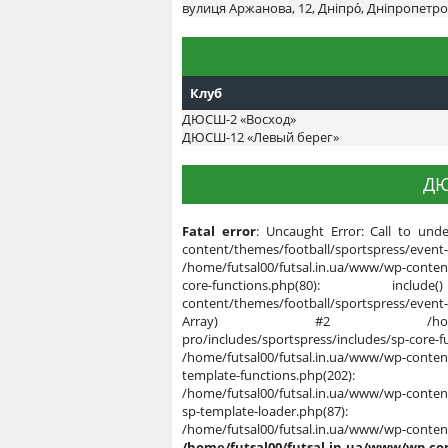
вулиця Аржанова, 12, Дніпро́, Дніпропетро
Клуб
ДЮСШ-2 «Восход»
ДЮСШ-12 «Левый берег»
ДЮ
Fatal error
: Uncaught Error: Call to unde
content/themes/football/sportspres
/home/futsal00/futsal.in.ua/www/wp-content
core-functions.php(80): inclu
content/themes/football/sportspress/event
Array) #2 /home/futsal00/futsa
pro/includes/sportspress/includes/sp-c
/home/futsal00/futsal.in.ua/www/wp-content
template-functions.php(202):
/home/futsal00/futsal.in.ua/www/wp-content
sp-template-loader.php(87): 
/home/futsal00/futsal.in.ua/
/home/futsal00/futsal.in.ua/www/wp-co