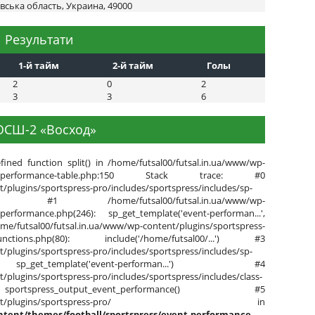
вська область, Украина, 49000
Результати
1-й тайм
2-й тайм
Голы
2
0
2
3
3
6
СШ-2 «Восход»
fined function split() in /home/futsal00/futsal.in.ua/www/wp-
s/event-performance-table.php:150 Stack trace: #0
/plugins/sportspress-pro/includes/sportspress/includes/sp-
de() #1 /home/futsal00/futsal.in.ua/www/wp-
-performance.php(246): sp_get_template('event-performan...',
l.in.ua/www/wp-content/plugins/sportspress-
ore-functions.php(80): include('/home/futsal00/...') #3
/plugins/sportspress-pro/includes/sportspress/includes/sp-
 sp_get_template('event-performan...') #4
/plugins/sportspress-pro/includes/sportspress/includes/class-
sportspress_output_event_performance() #5
www/wp-content/plugins/sportspress-pro/ in
ntent/themes/football/sportspress/event-performance-