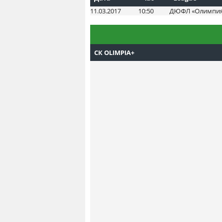
11.03.2017
10:50
ДЮФЛ «Олимпия+»
СК OLIMPIA+