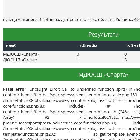
вулиця Аржанова, 12, Дніпро́, Дніпропетровська область, Украина, 49
Результати
Клуб
1-й тайм
2-й т
МДЮСШ «Спарта»
0
0
ДЮСШ-7 «Океан»
1
3
МДЮСШ «Спарта»
Fatal error
: Uncaught Error: Call to undefined function split() in /h
content/themes/football/sportspress/event-performance-ta
/home/futsal00/futsal.in.ua/www/wp-content/plugins/sportspress-pro/inc
core-functions.php(80): include() #1 /home/futsal
content/themes/football/sportspress/event-performance.php(246): sp_g
Array) #2 /home/futsal00/futsal.in.ua/www/wp-cont
pro/includes/sportspress/includes/sp-core-functions.php(80): in
/home/futsal00/futsal.in.ua/www/wp-content/plugins/sportspress-pro/inc
template-functions.php(202): sp_get_template('
/home/futsal00/futsal.in.ua/www/wp-content/plugins/sportspress-pro/inc