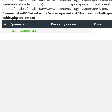
sp-template-loader.php(87): sportspress_output
/home/futsal00/futsal.in.ua/www/wp-content/plug
/home/futsal00/futsal.in.ua/www/wp-content/themes/football/spo
table.php
on line
150
#
Гравець
Розташування
Голы
Беляев Мирослав
—