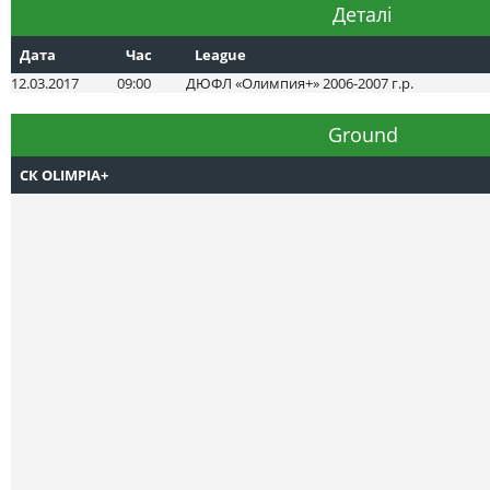
Деталі
Дата
Час
League
12.03.2017
09:00
ДЮФЛ «Олимпия+» 2006-2007 г.р.
Ground
СК OLIMPIA+