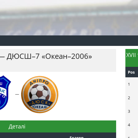
 — ДЮСШ–7 «Океан–2006»
XVII
Pos
1
—
2
3
4
Деталі
Season