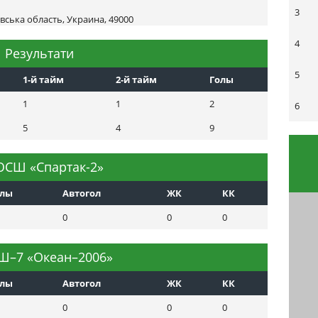
3
вська область, Украина, 49000
4
Результати
5
1-й тайм
2-й тайм
Голы
1
1
2
6
5
4
9
СШ «Спартак-2»
олы
Автогол
ЖК
КК
0
0
0
–7 «Океан–2006»
олы
Автогол
ЖК
КК
0
0
0