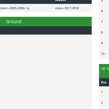
5
я+» 2005-2006 г.р.
сезон 2017-2018
6
Ground
7
8
9
10
ІV 
Pos
1
2