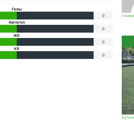
Голы
0
Хливн
Автогол
0
ЖК
0
КК
0
Бутен