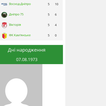
Восход-Днiпро
5
10
Днiпро 75
5
6
Вікторія
5
4
ФК Кам’янське
5
0
Дні народження
07.08.1973