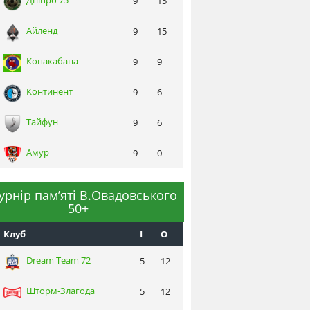
Днiпро 75
9
15
Айленд
9
15
Копакабана
9
9
Континент
9
6
Тайфун
9
6
Амур
9
0
турнір пам’яті В.Овадовського
50+
Клуб
I
О
Dream Team 72
5
12
Шторм-Злагода
5
12