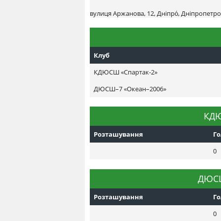
вулиця Аржанова, 12, Дніпро́, Дніпропетро
Клуб
КДЮСШ «Спартак-2»
ДЮСШ–7 «Океан–2006»
КДЮ
Розташування
Г
0
ДЮСШ
Розташування
Г
0