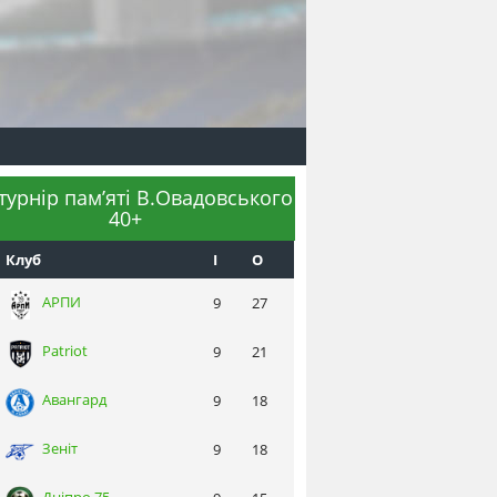
 турнір пам’яті В.Овадовського
40+
Клуб
I
О
АРПИ
9
27
Patriot
9
21
Авангард
9
18
Зеніт
9
18