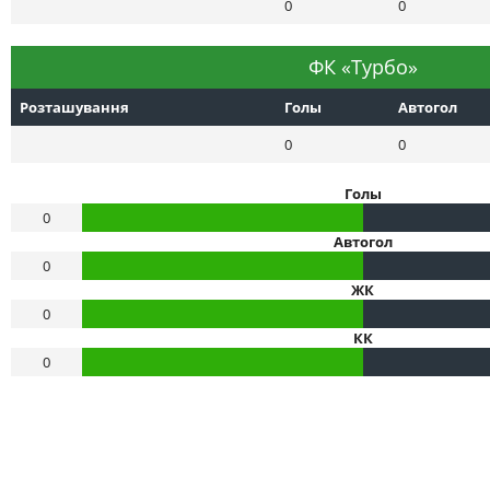
0
0
ФК «Турбо»
Розташування
Голы
Автогол
0
0
Голы
0
Автогол
0
ЖК
0
КК
0