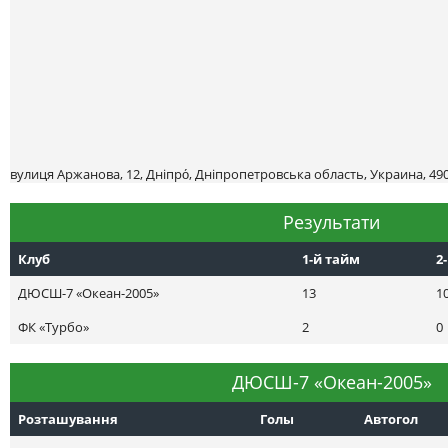
вулиця Аржанова, 12, Дніпро́, Дніпропетровська область, Украина, 49
Результати
Клуб
1-й тайм
2
ДЮСШ-7 «Океан-2005»
13
1
ФК «Турбо»
2
0
ДЮСШ-7 «Океан-2005»
Розташування
Голы
Автогол