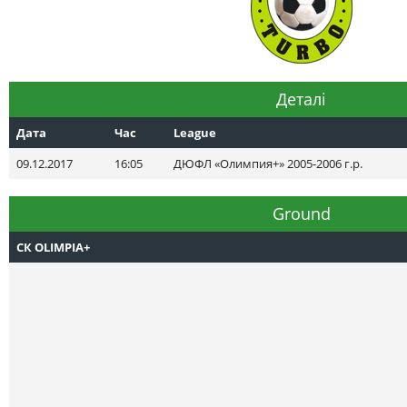
Деталі
Дата
Час
League
09.12.2017
16:05
ДЮФЛ «Олимпия+» 2005-2006 г.р.
Ground
СК OLIMPIA+