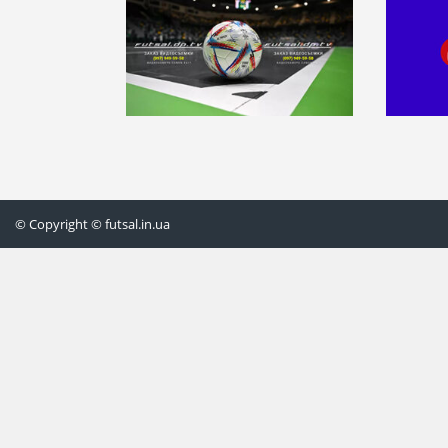
© Copyright © futsal.in.ua