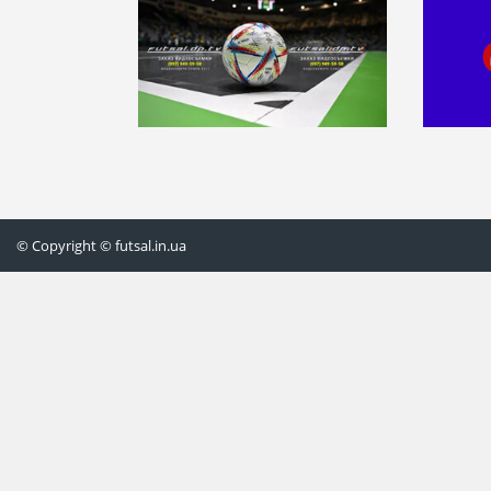
© Copyright © futsal.in.ua