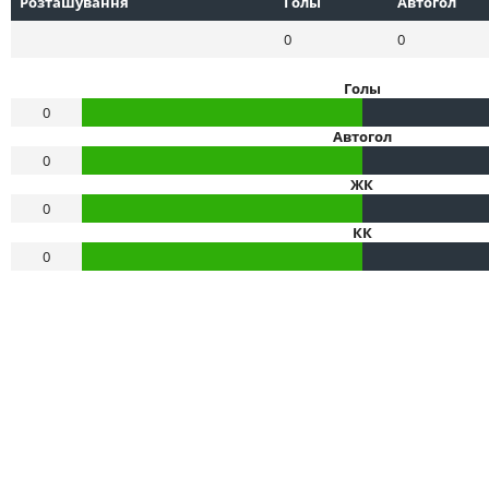
Розташування
Голы
Автогол
0
0
Голы
0
Автогол
0
ЖК
0
КК
0