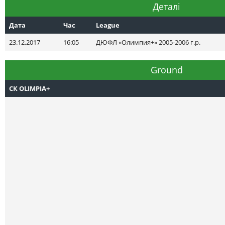
Деталі
Дата
Час
League
23.12.2017
16:05
ДЮФЛ «Олимпия+» 2005-2006 г.р.
Ground
СК OLIMPIA+