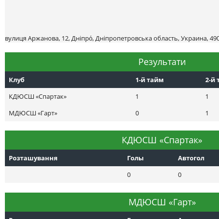
вулиця Аржанова, 12, Дніпро́, Дніпропетровська область, Украина, 49
Результати
Клуб
1-й тайм
2-й
КДЮСШ «Спартак»
1
1
МДЮСШ «Гарт»
0
1
КДЮСШ «Спартак»
Розташування
Голы
Автогол
0
0
МДЮСШ «Гарт»