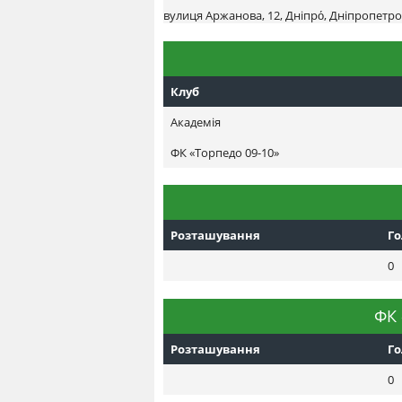
вулиця Аржанова, 12, Дніпро́, Дніпропетро
Клуб
Академія
ФК «Торпедо 09-10»
Розташування
Г
0
ФК 
Розташування
Г
0