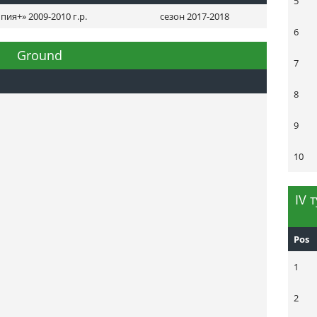
5
я+» 2009-2010 г.р.
сезон 2017-2018
6
Ground
7
8
9
10
ІV 
Pos
1
2