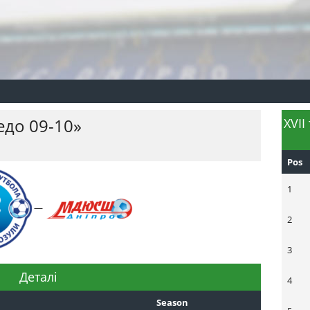
едо 09-10»
XVII
Pos
1
—
2
3
Деталі
4
Season