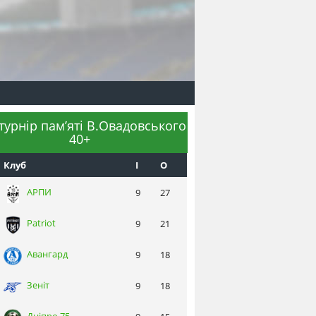
 турнір пам’яті В.Овадовського
40+
Клуб
I
О
АРПИ
9
27
Patriot
9
21
Авангард
9
18
Зеніт
9
18