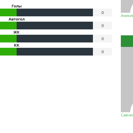
Голы
0
Аники
Автогол
0
ЖК
0
КК
0
Савче