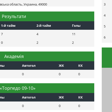
3
вська область, Украина, 49000
4
Результати
1-й тайм
2-й тайм
Голы
5
7
4
11
6
0
2
2
Академія
олы
Автогол
ЖК
КК
0
0
0
«Торпедо 09-10»
олы
Автогол
ЖК
КК
0
0
0