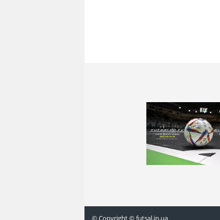
© Copyright © futsal.in.ua