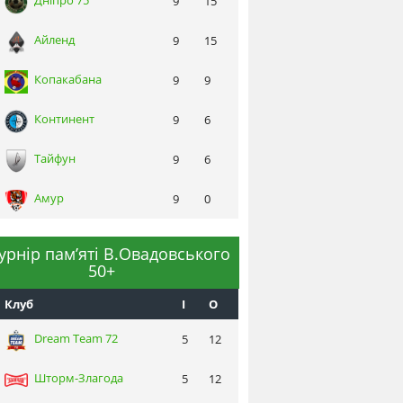
Днiпро 75
9
15
Айленд
9
15
Копакабана
9
9
Континент
9
6
Тайфун
9
6
Амур
9
0
турнір пам’яті В.Овадовського
50+
Клуб
I
О
Dream Team 72
5
12
Шторм-Злагода
5
12