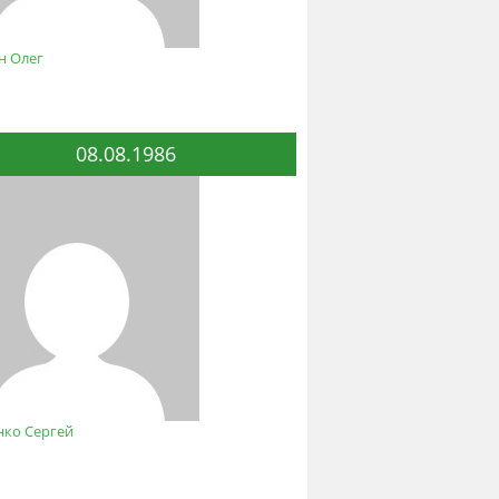
н Олег
08.08.1986
нко Сергей