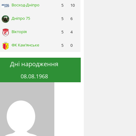
Восход-Днiпро
5
10
Днiпро 75
5
6
Вікторія
5
4
ФК Кам’янське
5
0
Дні народження
08.08.1968