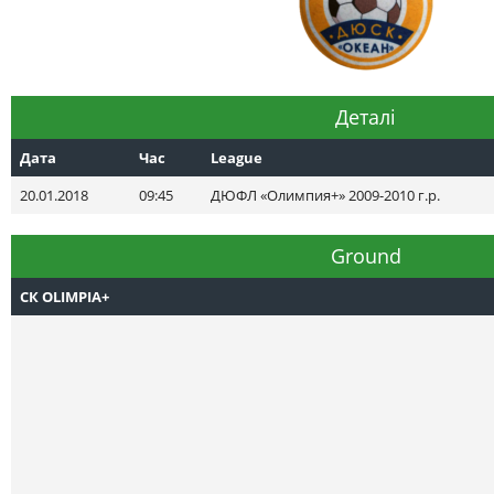
Деталі
Дата
Час
League
20.01.2018
09:45
ДЮФЛ «Олимпия+» 2009-2010 г.р.
Ground
СК OLIMPIA+