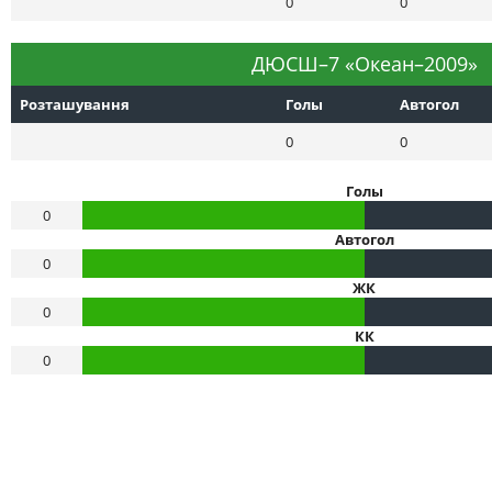
0
0
ДЮСШ–7 «Океан–2009»
Розташування
Голы
Автогол
0
0
Голы
0
Автогол
0
ЖК
0
КК
0