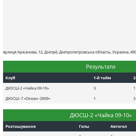
вулиця Аржанова, 12, Дніпро́, Дніпропетровська область, Украина, 49
Результати
Клуб
1-й тайм
2
ДЮСШ-2 «Чайка 09-10»
3
1
ДЮСШ–7 «Океан–2009»
1
3
ДЮСШ-2 «Чайка 09-10»
Розташування
Голы
Автогол