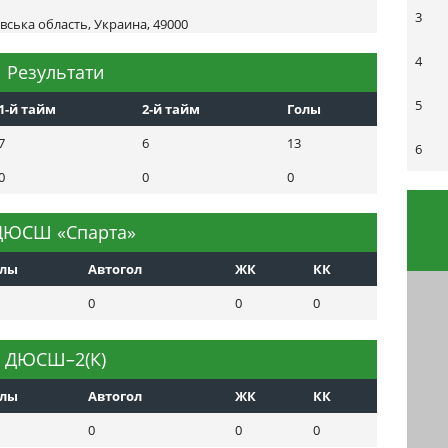
3
вська область, Украина, 49000
4
Результати
5
1-й тайм
2-й тайм
Голы
7
6
13
6
0
0
0
ЮСШ «Спарта»
олы
Автогол
ЖК
КК
0
0
0
ДЮСШ–2(К)
олы
Автогол
ЖК
КК
0
0
0