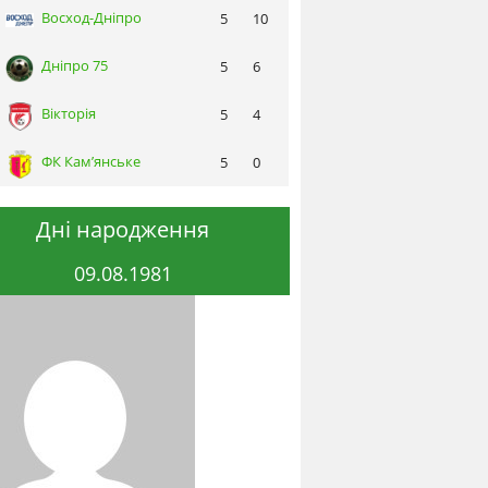
Восход-Днiпро
5
10
Днiпро 75
5
6
Вікторія
5
4
ФК Кам’янське
5
0
Дні народження
09.08.1981