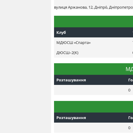
вулиця Аржанова, 12, Дніпро́, Дніпропетро
Клуб
МДЮСШ «Спарта»
ДЮСШ–2(К)
МД
Розташування
Г
0
Розташування
Г
0