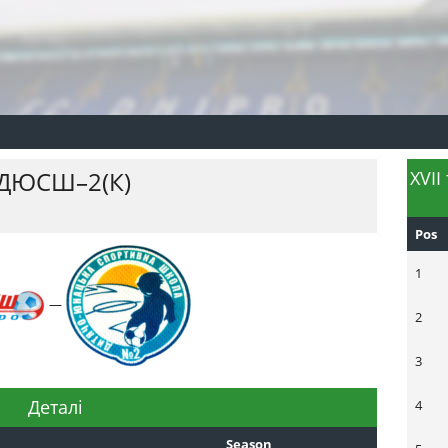
ДЮСШ–2(К)
XVII
Pos
1
—
2
3
Деталі
4
Season