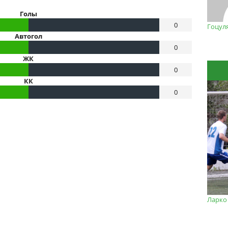
Голы
0
Гоцул
Автогол
0
ЖК
0
КК
0
Ларко