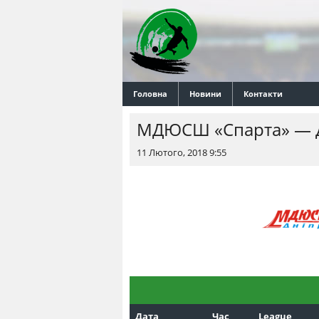
Головна
Новини
Контакти
МДЮСШ «Спарта» — 
11 Лютого, 2018 9:55
Дата
Час
League