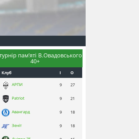
 турнір пам’яті В.Овадовського
40+
Клуб
I
О
АРПИ
9
27
Patriot
9
21
Авангард
9
18
Зеніт
9
18