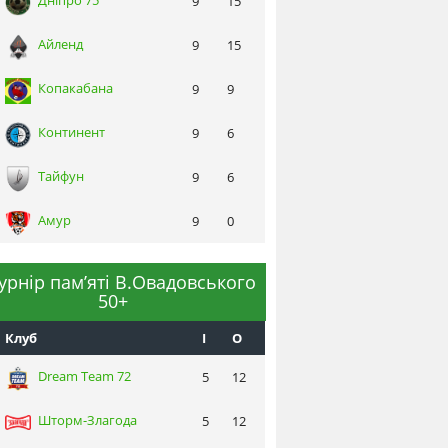
Днiпро 75
9
15
Айленд
9
15
Копакабана
9
9
Континент
9
6
Тайфун
9
6
Амур
9
0
турнір пам’яті В.Овадовського
50+
Клуб
I
О
Dream Team 72
5
12
Шторм-Злагода
5
12