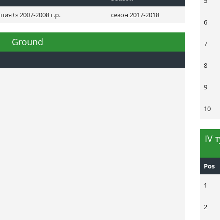
5
я+» 2007-2008 г.р.
сезон 2017-2018
6
Ground
7
8
9
10
ІV 
Pos
1
2