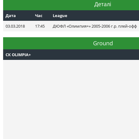
Деталі
Дата
Час
League
03.03.2018
17:45
ДЮФЛ «Олимпия+» 2005-2006 г.р. плей-офф
Ground
СК OLIMPIA+