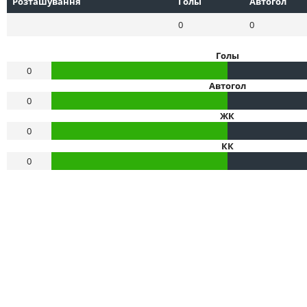
Розташування
Голы
Автогол
0
0
Голы
0
Автогол
0
ЖК
0
КК
0