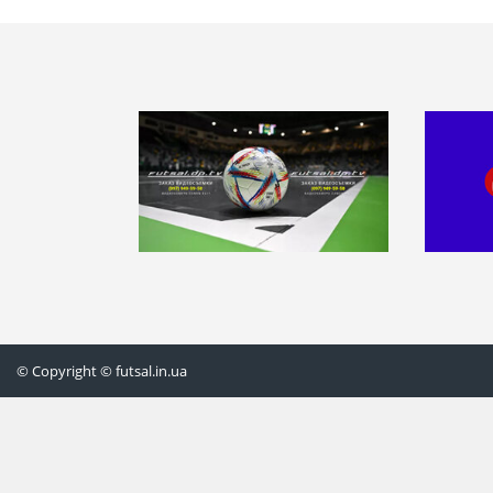
© Copyright © futsal.in.ua