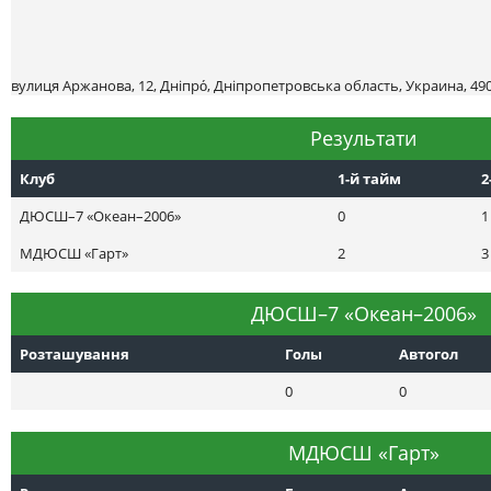
вулиця Аржанова, 12, Дніпро́, Дніпропетровська область, Украина, 49
Результати
Клуб
1-й тайм
2
ДЮСШ–7 «Океан–2006»
0
1
МДЮСШ «Гарт»
2
3
ДЮСШ–7 «Океан–2006»
Розташування
Голы
Автогол
0
0
МДЮСШ «Гарт»