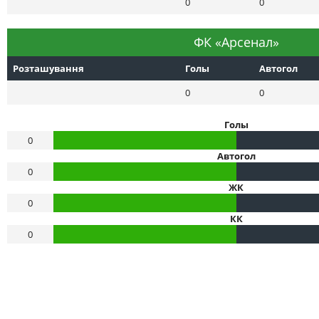
0
0
ФК «Арсенал»
Розташування
Голы
Автогол
0
0
Голы
0
Автогол
0
ЖК
0
КК
0