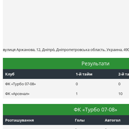
вулиця Аржанова, 12, Дніпро́, Дніпропетровська область, Украина, 49
Результати
Клуб
1-й тайм
2-й т
ФК «Турбо 07-08»
0
0
ФК «Арсенал»
1
10
ФК «Турбо 07-08»
Розташування
Голы
Автогол