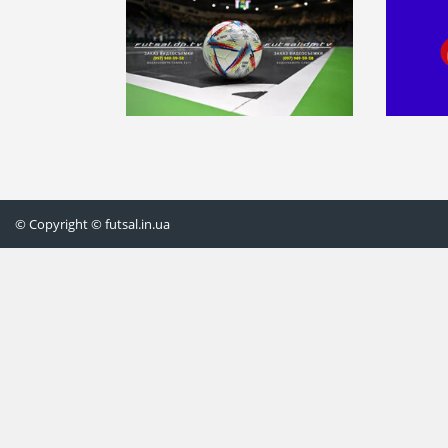
© Copyright © futsal.in.ua