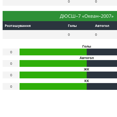
0
0
ДЮСШ–7 «Океан–2007»
Розташування
Голы
Автогол
0
0
Голы
0
Автогол
0
ЖК
0
КК
0