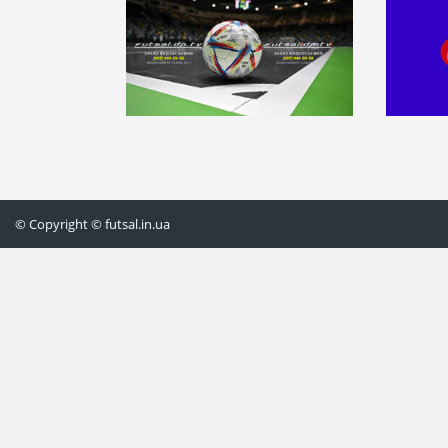
© Copyright © futsal.in.ua