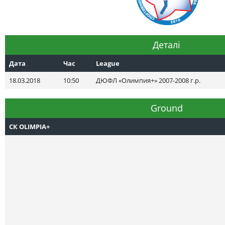
Деталі
Дата
Час
League
18.03.2018
10:50
ДЮФЛ «Олимпия+» 2007-2008 г.р.
Ground
СК OLIMPIA+