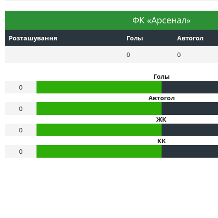
ФК «Арсенал»
Розташування
Голы
Автогол
0
0
Голы
0
Автогол
0
ЖК
0
КК
0