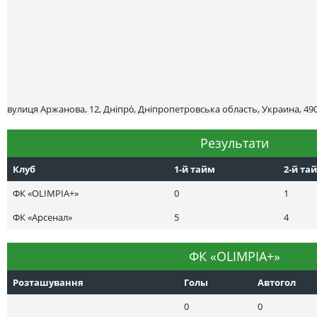
вулиця Аржанова, 12, Дніпро́, Дніпропетровська область, Украина, 49
Результати
Клуб
1-й тайм
2-й та
ФК «OLIMPIA+»
0
1
ФК «Арсенал»
5
4
ФК «OLIMPIA+»
Розташування
Голы
Автогол
0
0