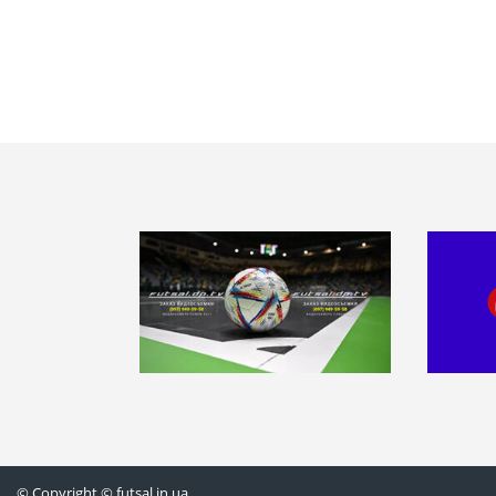
© Copyright © futsal.in.ua