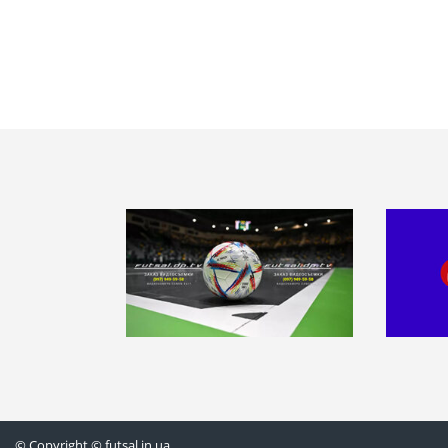
© Copyright © futsal.in.ua