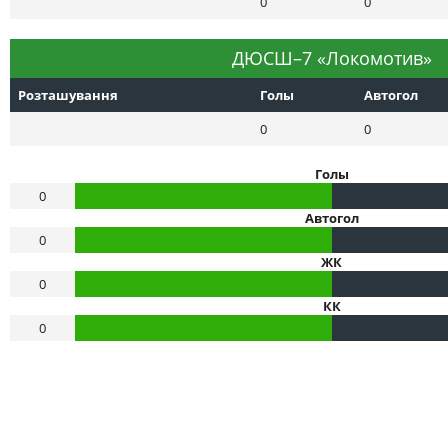
0
0
ДЮСШ–7 «Локомотив»
Розташування
Голы
Автогол
0
0
Голы
0
Автогол
0
ЖК
0
КК
0