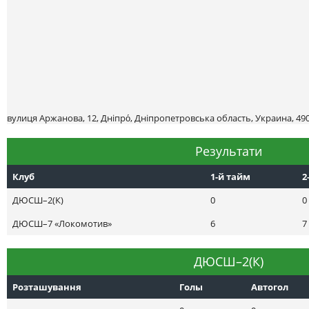
вулиця Аржанова, 12, Дніпро́, Дніпропетровська область, Украина, 49
Результати
Клуб
1-й тайм
2
ДЮСШ–2(К)
0
0
ДЮСШ–7 «Локомотив»
6
7
ДЮСШ–2(К)
Розташування
Голы
Автогол