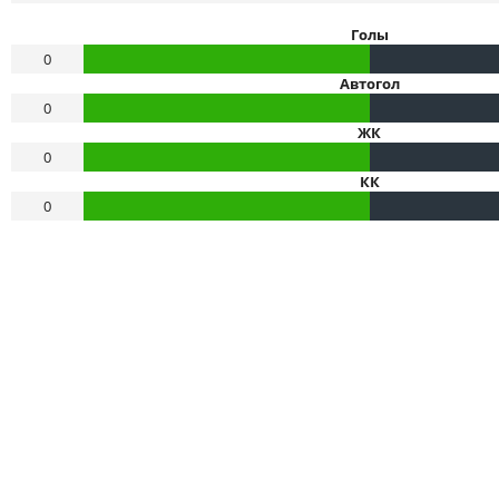
Голы
0
Автогол
0
ЖК
0
КК
0