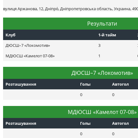
вулиця Аржанова, 12, Дніпро́, Дніпропетровська область, Украина, 49
Результати
Клуб
1-й тайм
ДЮСШ–7 «Локомотив»
3
МДЮСШ «Камелот 07-08»
1
ДЮСШ–7 «Локомотив»
Розташування
Голы
Автогол
0
0
МДЮСШ «Камелот 07-08»
Розташування
Голы
Автогол
0
0