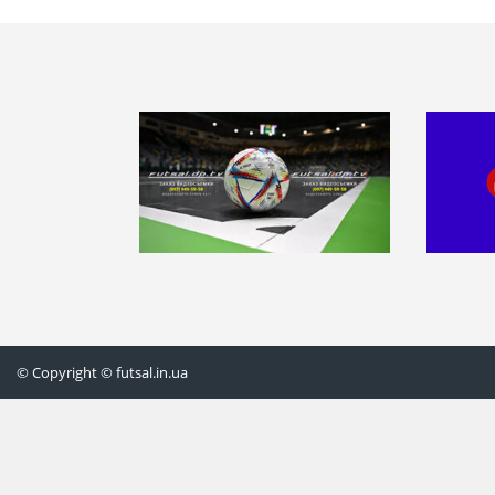
© Copyright © futsal.in.ua