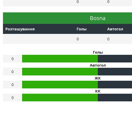
0
0
Bosna
Розташування
Голы
Автогол
0
0
Голы
0
Автогол
0
ЖК
0
КК
0