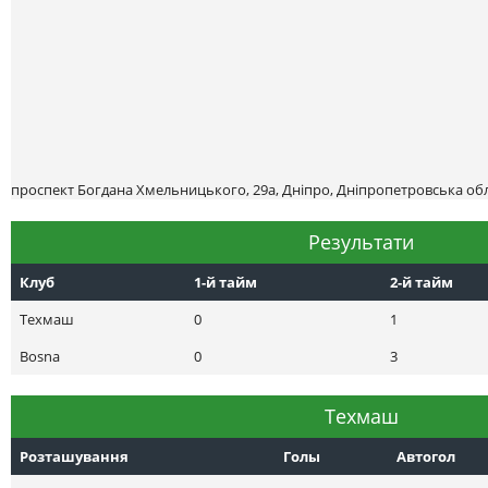
проспект Богдана Хмельницького, 29а, Дніпро, Дніпропетровська обл
Результати
Клуб
1-й тайм
2-й тайм
Техмаш
0
1
Bosna
0
3
Техмаш
Розташування
Голы
Автогол