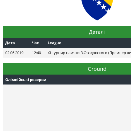
Деталі
Дата
Час
League
02.06.2019
12:40
XI турнир памяти В.Овадовского (Премьер ли
Ground
Олімпійські резерви