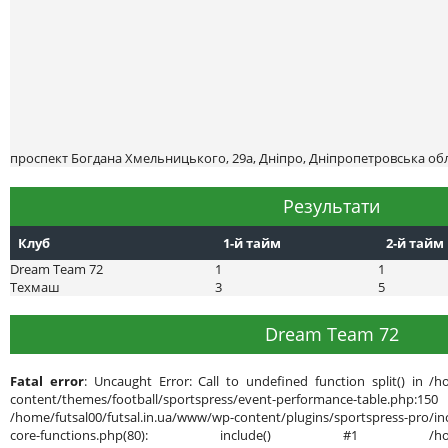
проспект Богдана Хмельницького, 29а, Дніпро, Дніпропетровська обл
Результати
Клуб
1-й тайм
2-й тайм
Dream Team 72
1
1
Техмаш
3
5
Dream Team 72
Fatal error
: Uncaught Error: Call to undefined function split() in /h
content/themes/football/sportspress/event-performance-ta
/home/futsal00/futsal.in.ua/www/wp-content/plugins/sportspress-pro/inc
core-functions.php(80): include() #1 /home/futsal