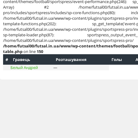
content/themes/football/sportspress/event-performance.php(246): sp_g
Array) #2 /home/futsal00/futsal.in.ua/www/wp-cont
pro/includes/sportspress/includes/sp-core-functions.php(80): in
/home/futsal00/futsal.in.ua/www/wp-content/plugins/sportspress-pro/inc
template-functions.php(202): sp_get_template('
/home/futsal00/futsal.in.ua/www/wp-content/plugins/sportspress-pro/inc
sp-template-loader.php(87): sportspress_output
/home/futsal00/futsal.in.ua/www/wp-content/plug
/home/futsal00/futsal.in.ua/www/wp-content/themes/football/spo
table.php
on line
150
#
Гравець
Розташування
Голы
А
Белый Андрей
—