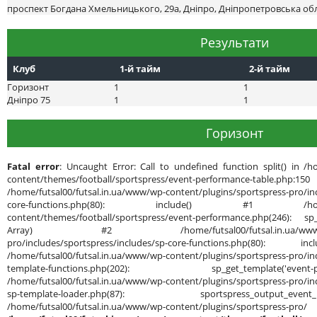
проспект Богдана Хмельницького, 29а, Дніпро, Дніпропетровська обл
Результати
Клуб
1-й тайм
2-й тайм
Горизонт
1
1
Днiпро 75
1
1
Горизонт
Fatal error
: Uncaught Error: Call to undefined function split() in /h
content/themes/football/sportspress/event-performance-ta
/home/futsal00/futsal.in.ua/www/wp-content/plugins/sportspress-pro/inc
core-functions.php(80): include() #1 /home/futsal
content/themes/football/sportspress/event-performance.php(246): sp_g
Array) #2 /home/futsal00/futsal.in.ua/www/wp-cont
pro/includes/sportspress/includes/sp-core-functions.php(80): in
/home/futsal00/futsal.in.ua/www/wp-content/plugins/sportspress-pro/inc
template-functions.php(202): sp_get_template('
/home/futsal00/futsal.in.ua/www/wp-content/plugins/sportspress-pro/inc
sp-template-loader.php(87): sportspress_output
/home/futsal00/futsal.in.ua/www/wp-content/plug