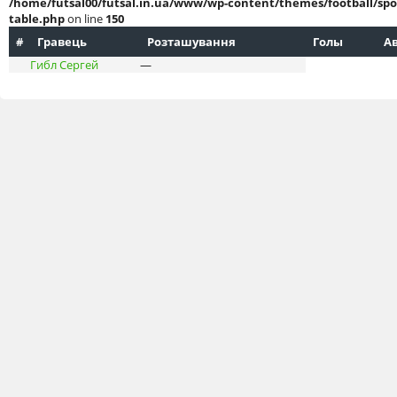
/home/futsal00/futsal.in.ua/www/wp-content/themes/football/spo
table.php
on line
150
#
Гравець
Розташування
Голы
А
Гибл Сергей
—