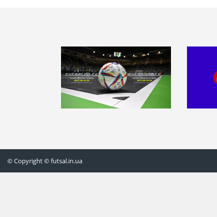
© Copyright © futsal.in.ua