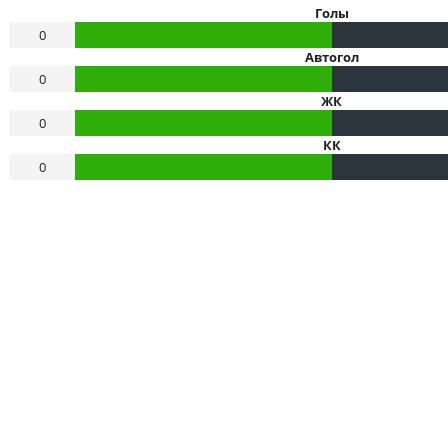
Голы
0
Автогол
0
ЖК
0
КК
0