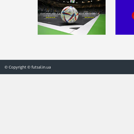
© Copyright © futsal.in.ua