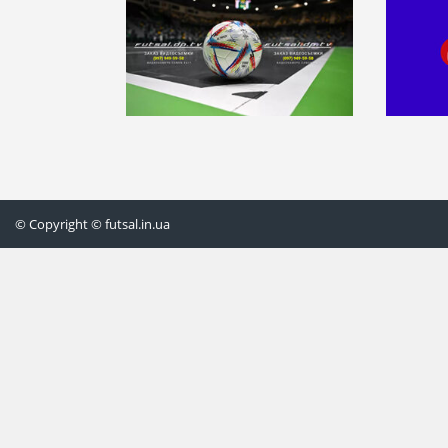
© Copyright © futsal.in.ua