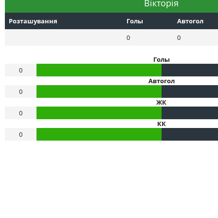
Вікторія
Розташування
Голы
Автогол
0
0
Голы
0
Автогол
0
ЖК
0
КК
0