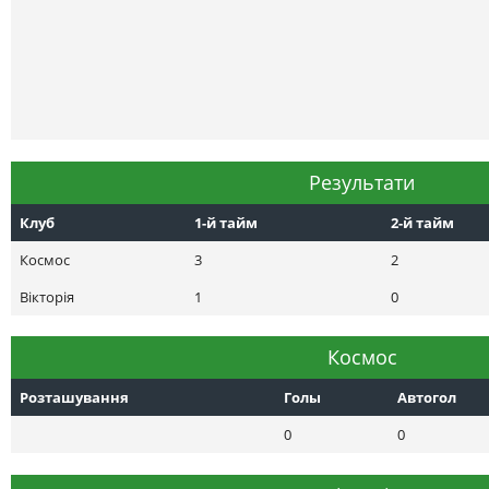
Результати
Клуб
1-й тайм
2-й тайм
Космос
3
2
Вікторія
1
0
Космос
Розташування
Голы
Автогол
0
0