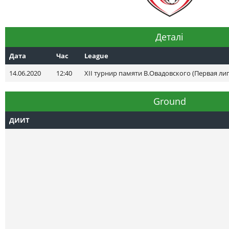
Деталі
Дата
Час
League
14.06.2020
12:40
XII турнир памяти В.Овадовского (Первая лиг
Ground
ДИИТ