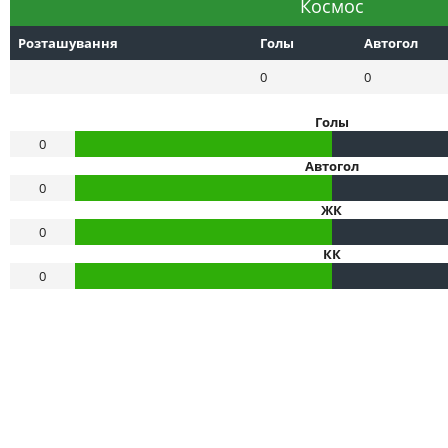
Космос
Розташування
Голы
Автогол
0
0
Голы
0
Автогол
0
ЖК
0
КК
0