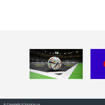
© Copyright © futsal.in.ua