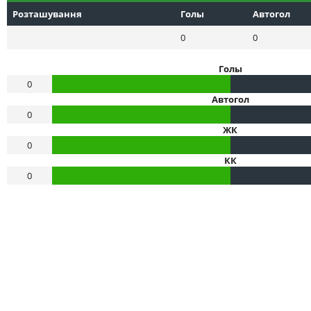
Розташування
Голы
Автогол
0
0
Голы
0
Автогол
0
ЖК
0
КК
0