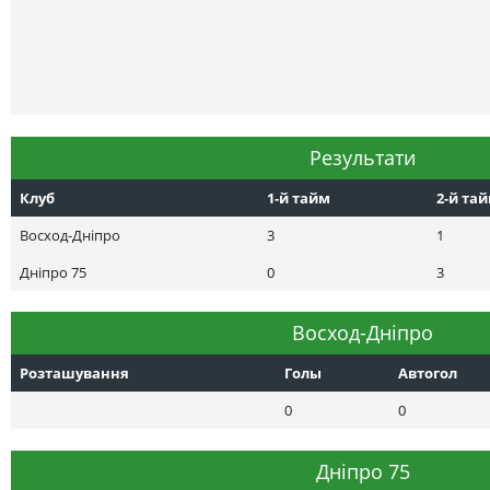
Результати
Клуб
1-й тайм
2-й та
Восход-Днiпро
3
1
Днiпро 75
0
3
Восход-Днiпро
Розташування
Голы
Автогол
0
0
Днiпро 75