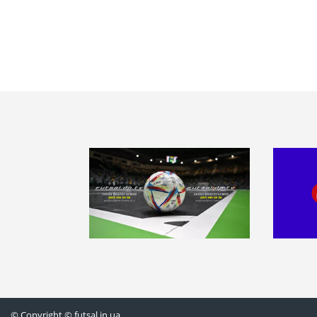
© Copyright © futsal.in.ua