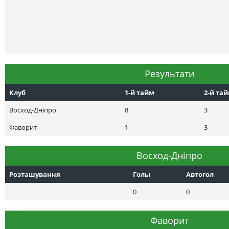
Результати
Клуб
1-й тайм
2-й та
Восход-Днiпро
8
3
Фаворит
1
3
Восход-Днiпро
Розташування
Голы
Автогол
0
0
Фаворит