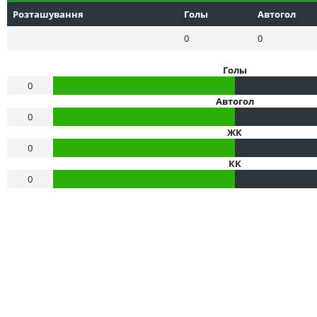
Розташування
Голы
Автогол
0
0
Голы
0
Автогол
0
ЖК
0
КК
0