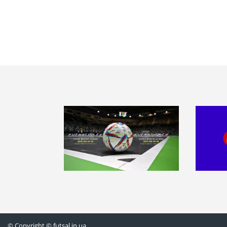
© Copyright © futsal.in.ua