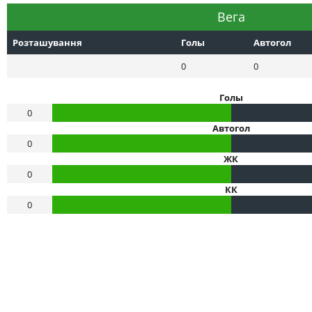
Вега
Розташування
Голы
Автогол
0
0
Голы
0
Автогол
0
ЖК
0
КК
0