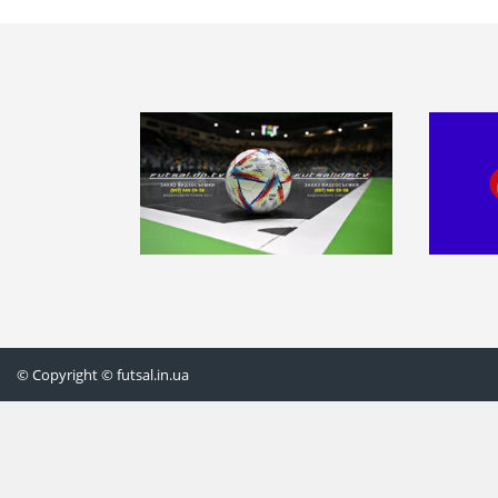
© Copyright © futsal.in.ua