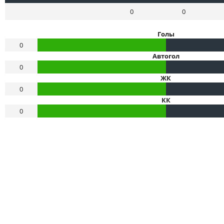
0
0
Голы
0
Автогол
0
ЖК
0
КК
0