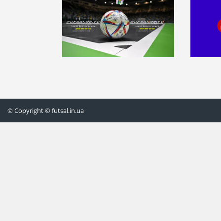
© Copyright © futsal.in.ua