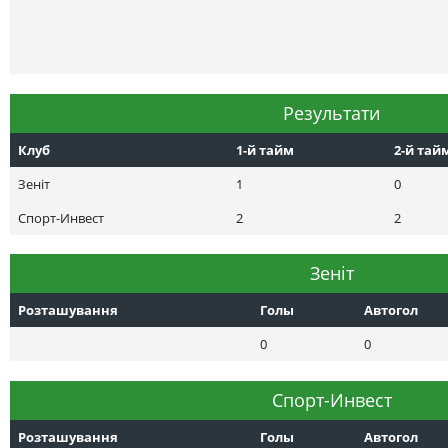
Результати
Клуб
1-й тайм
2-й тай
Зеніт
1
0
Спорт-Инвест
2
2
Зеніт
Розташування
Голы
Автогол
0
0
Спорт-Инвест
Розташування
Голы
Автогол