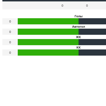
0
0
Голы
0
Автогол
0
ЖК
0
КК
0