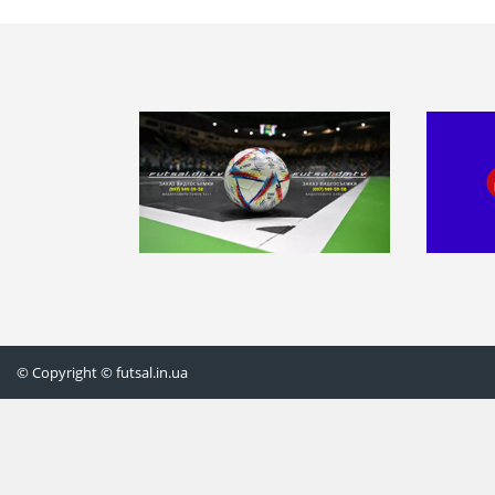
© Copyright © futsal.in.ua