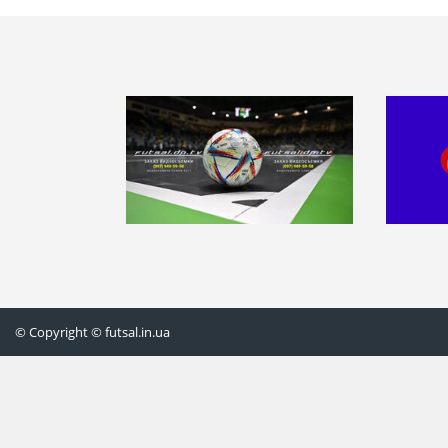
© Copyright © futsal.in.ua