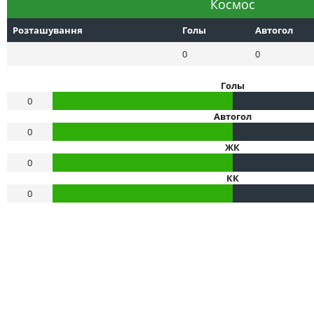
Космос
Розташування
Голы
Автогол
0
0
Голы
0
Автогол
0
ЖК
0
КК
0