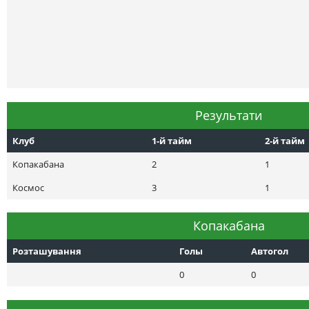
Результати
Клуб
1-й тайм
2-й тайм
Копакабана
2
1
Космос
3
1
Копакабана
Розташування
Голы
Автогол
0
0