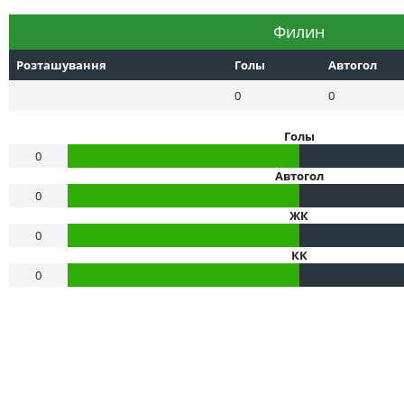
Филин
Розташування
Голы
Автогол
0
0
Голы
0
Автогол
0
ЖК
0
КК
0