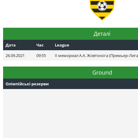
Деталі
Дата
Час
League
26.09.2021
09:55
II мемориал А.А. Жовтонога (Премьер-Лига
Ground
Олімпійські резерви