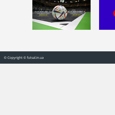
© Copyright © futsal.in.ua