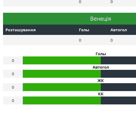
0
0
Венеція
Розташування
Голы
Автогол
0
0
Голы
0
Автогол
0
ЖК
0
КК
0