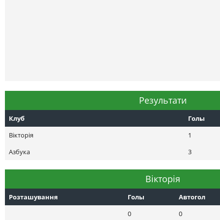
Результати
Клуб
Голы
Вікторія
1
Азбука
3
Вікторія
Розташування
Голы
Автогол
0
0