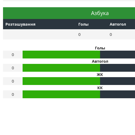
Азбука
Розташування
Голы
Автогол
0
0
Голы
0
Автогол
0
ЖК
0
КК
0