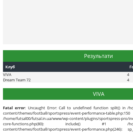
Результати
Клуб
Г
VIVA
4
Dream Team 72
4
VIVA
Fatal error
: Uncaught Error: Call to undefined function split() in /h
content/themes/football/sportspress/event-performance-ta
/home/futsal00/futsal.in.ua/www/wp-content/plugins/sportspress-pro/inc
core-functions.php(80): include() #1 /home/futsal
content/themes/football/sportspress/event-performance.php(246): sp_g