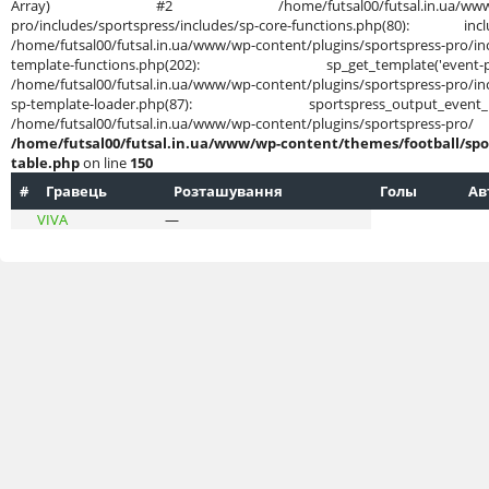
Array) #2 /home/futsal00/futsal.in.ua/www/wp-cont
pro/includes/sportspress/includes/sp-core-functions.php(80): in
/home/futsal00/futsal.in.ua/www/wp-content/plugins/sportspress-pro/inc
template-functions.php(202): sp_get_template('
/home/futsal00/futsal.in.ua/www/wp-content/plugins/sportspress-pro/inc
sp-template-loader.php(87): sportspress_output
/home/futsal00/futsal.in.ua/www/wp-content/plug
/home/futsal00/futsal.in.ua/www/wp-content/themes/football/spo
table.php
on line
150
#
Гравець
Розташування
Голы
Ав
VIVA
—