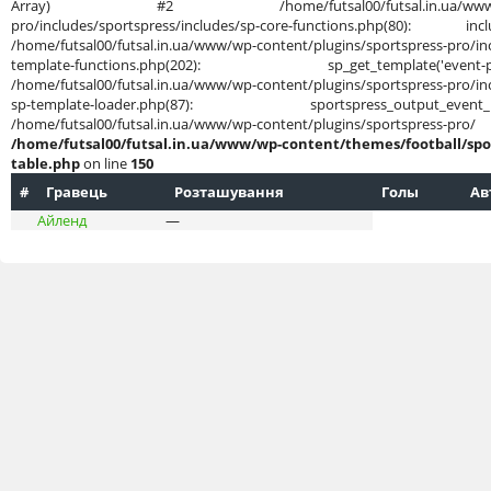
Array) #2 /home/futsal00/futsal.in.ua/www/wp-cont
pro/includes/sportspress/includes/sp-core-functions.php(80): in
/home/futsal00/futsal.in.ua/www/wp-content/plugins/sportspress-pro/inc
template-functions.php(202): sp_get_template('
/home/futsal00/futsal.in.ua/www/wp-content/plugins/sportspress-pro/inc
sp-template-loader.php(87): sportspress_output
/home/futsal00/futsal.in.ua/www/wp-content/plug
/home/futsal00/futsal.in.ua/www/wp-content/themes/football/spo
table.php
on line
150
#
Гравець
Розташування
Голы
Ав
Айленд
—