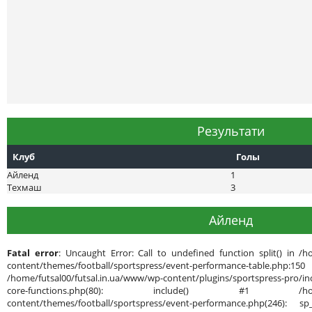
Результати
Клуб
Голы
Айленд
1
Техмаш
3
Айленд
Fatal error
: Uncaught Error: Call to undefined function split() in /h
content/themes/football/sportspress/event-performance-ta
/home/futsal00/futsal.in.ua/www/wp-content/plugins/sportspress-pro/inc
core-functions.php(80): include() #1 /home/futsal
content/themes/football/sportspress/event-performance.php(246): sp_g